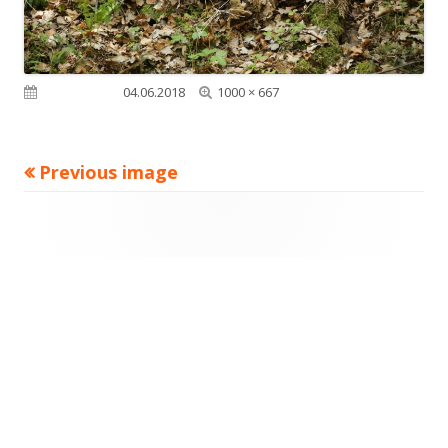
Full
Published on
04.06.2018
1000 × 667
size
Previous image
Footer
Content