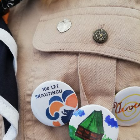
 DĚLAT V HOŘICÍCH
KLUB PŘÁTEL
PŘEHLED AKCÍ