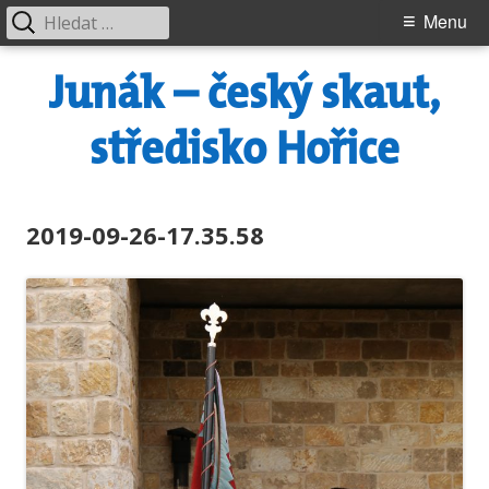
Vyhledávání
Primary
Menu
Menu
Skip
Junák – český skaut,
to
content
středisko Hořice
2019-09-26-17.35.58