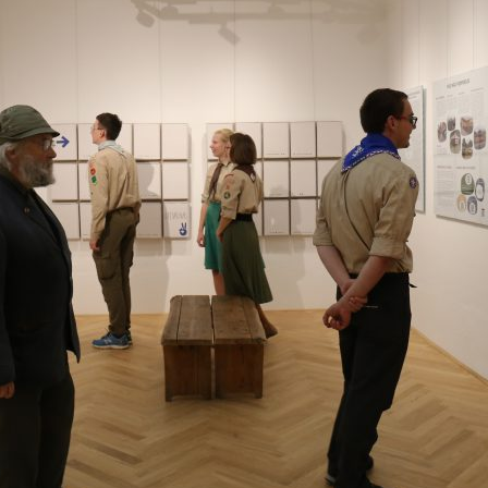
 DĚLAT V HOŘICÍCH
KLUB PŘÁTEL
PŘEHLED AKCÍ