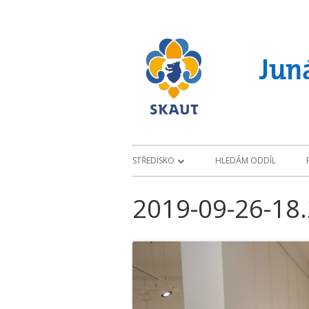
Skip
to
content
Juná
Primary
STŘEDISKO
HLEDÁM ODDÍL
Menu
ÚVOD
2019-09-26-18.
O STŘEDISKU
PROJEKTY
ZÁKLADNY
KL
CH