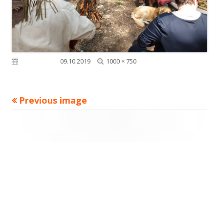
Full
Published on
09.10.2019
1000 × 750
size
Previous image
Footer
Content