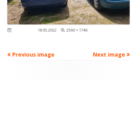
Full
Published on
18.05.2022
2560 × 1746
size
Previous image
Next image
Footer
Content