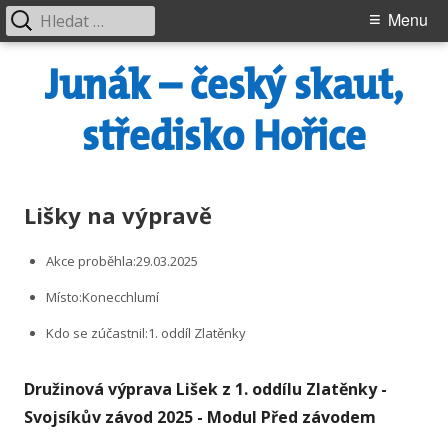
Vyhledávání
Primary
Menu
Menu
Skip
Junák – český skaut,
to
content
středisko Hořice
Lišky na výpravě
Akce proběhla:
29.03.2025
Místo:
Konecchlumí
Kdo se zúčastnil:
1. oddíl Zlatěnky
Družinová výprava Lišek z 1. oddílu Zlatěnky -
Svojsíkův závod 2025 - Modul Před závodem