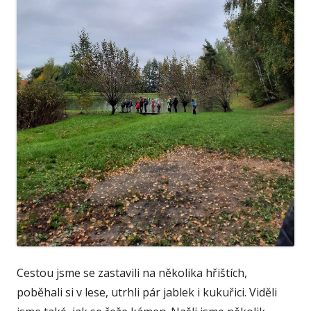
Cestou jsme se zastavili na několika hřištích,
poběhali si v lese, utrhli pár jablek i kukuřici. Viděli