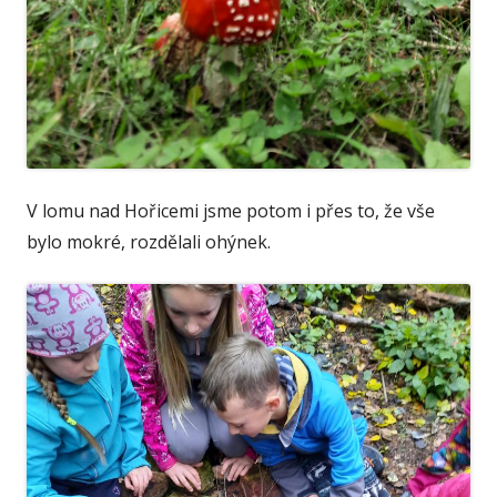
V lomu nad Hořicemi jsme potom i přes to, že vše
bylo mokré, rozdělali ohýnek.