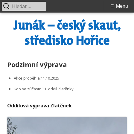
Vyhledávání
Primary
Menu
Menu
Skip
Junák – český skaut,
to
content
středisko Hořice
Podzimní výprava
Akce proběhla:
11.10.2025
Kdo se zúčastnil:
1. oddíl Zlatěnky
Oddílová výprava Zlatěnek