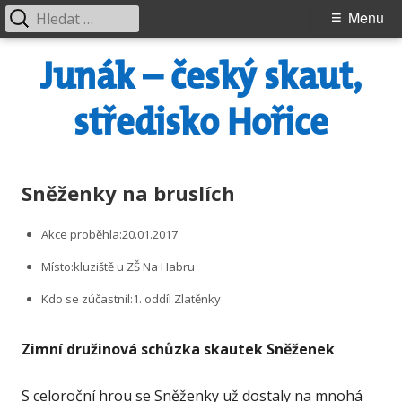
Vyhledávání
Primary
Menu
Menu
Skip
Junák – český skaut,
to
content
středisko Hořice
Sněženky na bruslích
Akce proběhla:
20.01.2017
Místo:
kluziště u ZŠ Na Habru
Kdo se zúčastnil:
1. oddíl Zlatěnky
Zimní družinová schůzka skautek Sněženek
S celoroční hrou se Sněženky už dostaly na mnohá