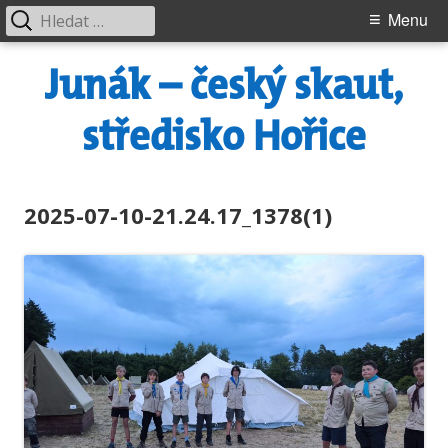
Vyhledávání
Primary
Menu
Menu
Skip
Junák – český skaut,
to
content
středisko Hořice
2025-07-10-21.24.17_1378(1)