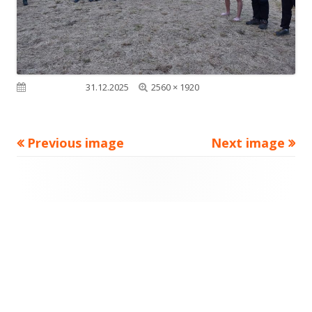
Full
Published on
31.12.2025
2560 × 1920
size
Previous image
Next image
Footer
Content