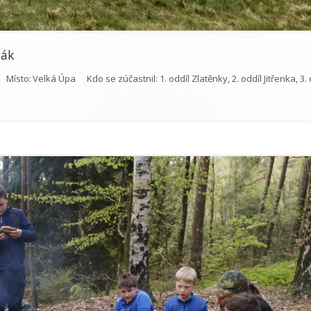
nák
Místo:
Velká Úpa
Kdo se zúčastnil:
1. oddíl Zlatěnky, 2. oddíl Jitřenka, 3