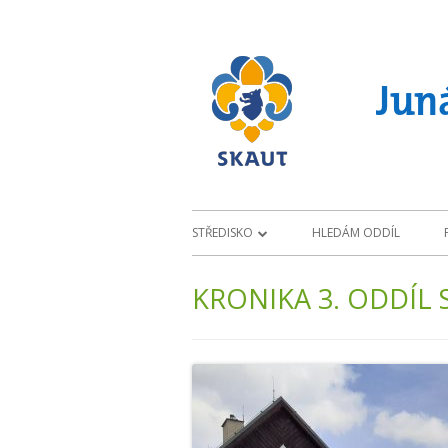
Skip
to
content
Juná
Primary
STŘEDISKO
HLEDÁM ODDÍL
Menu
ÚVOD
KRONIKA 3. ODDÍL
O STŘEDISKU
PROJEKTY
ZÁKLADNY
KL
CH