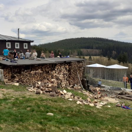
 DĚLAT V HOŘICÍCH
KLUB PŘÁTEL
PŘEHLED AKCÍ