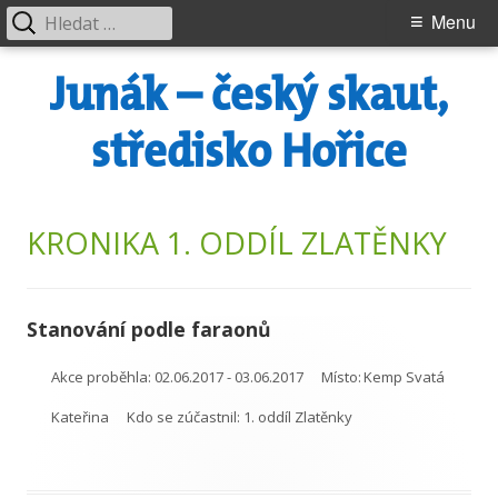
Vyhledávání
Primary
Menu
Menu
Skip
Junák – český skaut,
to
content
středisko Hořice
KRONIKA 1. ODDÍL ZLATĚNKY
Stanování podle faraonů
Akce proběhla:
02.06.2017 - 03.06.2017
Místo:
Kemp Svatá
Kateřina
Kdo se zúčastnil:
1. oddíl Zlatěnky